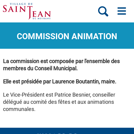
Aller au menu
Aller au contenu
Me
Aller à la recherche
Formulaire
de
COMMISSION ANIMATION
recherche
La commission est composée par l'ensemble des
membres du Conseil Municipal.
Elle est présidée par Laurence Boutantin, maire.
Le Vice-Président est Patrice Besnier, conseiller
délégué au comité des fêtes et aux animations
communales.