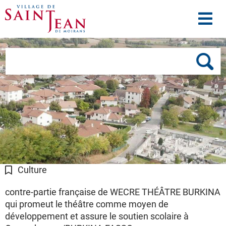
Aller au menu
Aller au contenu
Me
Aller à la recherche
Rechercher
sur
le
site
Culture
contre-partie française de WECRE THÉÂTRE BURKINA
qui promeut le théâtre comme moyen de
développement et assure le soutien scolaire à